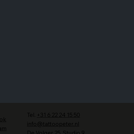
Tel.
+31 6 22 24 15 50
ok
info@tattoopeter.nl
ram
De Volger 25, Studio 9