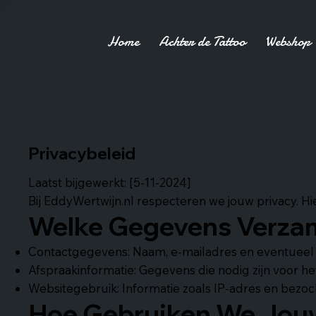
Home
Achter de Tattoo
Webshop
Privacybeleid
Laatst bijgewerkt: [5-11-2024]
Bij EddyWertwijn.nl respecteren we jouw privacy. 
Welke Gegevens Verza
Contactgegevens: Naam, e-mailadres en eventueel 
Afspraakinformatie: Gegevens die nodig zijn voor h
Websitegebruik: Informatie zoals IP-adres en bezoch
Hoe Gebruiken We Jou