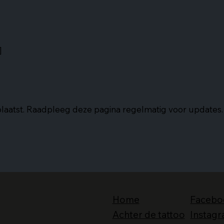
]
plaatst. Raadpleeg deze pagina regelmatig voor updates.
Home
Facebo
Achter de tattoo
Instag