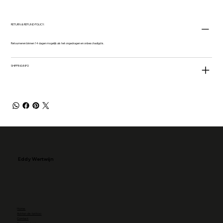
RETURN & REFUND POLICY:
Retourneren binnen 14 dagen mogelijk als het ongedragen en onbeschadigd is.
SHIPPING INFO
Eddy Wertwijn
Home
Achter de tattoo
Contact