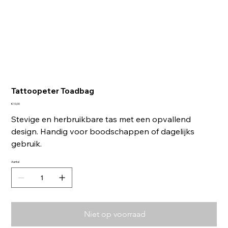
Tattoopeter Toadbag
Prijs
€ 10,00
Stevige en herbruikbare tas met een opvallend
design. Handig voor boodschappen of dagelijks
gebruik.
Aantal
Niet op voorraad